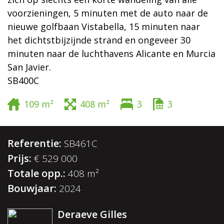
voorzieningen, 5 minuten met de auto naar de
nieuwe golfbaan Vistabella, 15 minuten naar
het dichtstbijzijnde strand en ongeveer 30
minuten naar de luchthavens Alicante en Murcia
San Javier.
SB400C
109 m²
408 m²
3
3
Referentie:
SB461C
Prijs:
€ 529 000
Totale opp.:
408 m²
Bouwjaar:
2024
Deraeve Gilles