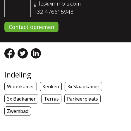
gilles@immo-s.com
+32 476615943
Contact opnemen
Indeling
Woonkamer
Keuken
3x Slaapkamer
3x Badkamer
Terras
Parkeerplaats
Zwembad