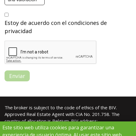
Estoy de acuerdo con el
condiciones de
privacidad
Enviar
The broker is subject to the code of ethics of the
BIV
.
Approved Real Estate Agent with CIA No. 201.758. The
country of allocation is Belgium. BIV address:
Este sitio web utiliza cookies para garantizar una
Luxemburgstraat 16B, 1000 Brussels. CIA duties: Royal
Decree of 27 September 2006
experiencia de usuario óptima. Al usar este sitio web,