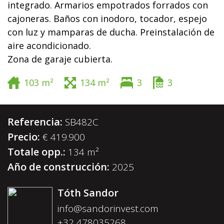
integrado. Armarios empotrados forrados con
cajoneras. Baños con inodoro, tocador, espejo
con luz y mamparas de ducha. Preinstalación de
aire acondicionado.
Zona de garaje cubierta.
103 m²
134 m²
3
3
Referencia:
SB482C
Precio:
€ 419.900
Totale opp.:
134 m²
Año de construcción:
2025
Tóth Sandor
info@sandorinvest.com
+32 478035268