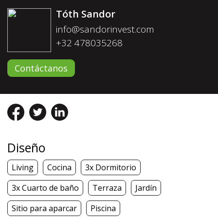
Tóth Sandor
info@sandorinvest.com
+32 478035268
Contáctanos
Diseño
Living
Cocina
3x Dormitorio
3x Cuarto de baño
Terraza
Jardín
Sitio para aparcar
Piscina