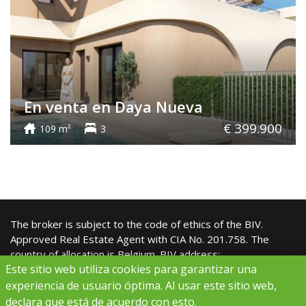
En venta en Daya Nueva
€ 399.900
109 m²
3
The broker is subject to the code of ethics of the
BIV
.
Approved Real Estate Agent with CIA No. 201.758. The
country of allocation is Belgium. BIV address:
Este sitio web utiliza cookies para garantizar una
Luxemburgstraat 16B, 1000 Brussels. CIA duties: Royal
Decree of 27 September 2006
experiencia de usuario óptima. Al usar este sitio web,
declara que está de acuerdo con esto.